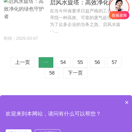
启风水旋塔：高效净化的绿色守护者
在当今环保要求日益严格的工业领域，
寻找一种高效、可靠的废气处理设备成
为了众多企业的当务之急。启风水旋
···…
时间：2025-03-07
上一页
···
54
55
56
57
58
下一页
×
Copyright © 2025 All Rights Reserved.
欢迎来到本网站，请问有什么可以帮您？
备案号：
豫ICP备18029529号