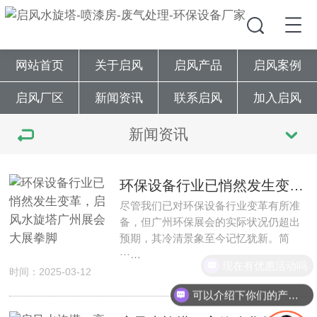
网站首页
关于启风
启风产品
启风案例
启风厂区
新闻资讯
联系启风
加入启风
新闻资讯
环保设备行业已悄然发生变革，启风水旋塔广州展会大展拳脚
尽管我们已对环保设备行业变革有所准
备，但广州环保展会的实际状况仍超出
预期，其冷清景象至今记忆犹新。简
···…
现在有优惠活动吗
时间：2025-03-12
可以介绍下你们的产品么